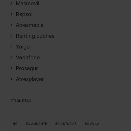
Masmovil
Repsol
Atresmedia
Renting coches
Yoigo
Vodafone
Prosegur
Atresplayer
ETIQUETAS
5G
5G ALICANTE
5G ASTURIAS
5G AVILA