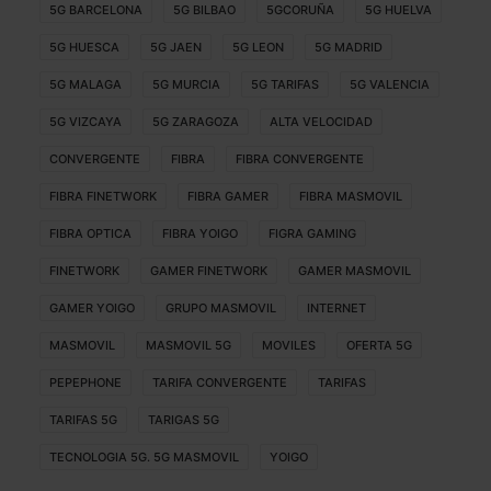
5G BARCELONA
5G BILBAO
5GCORUÑA
5G HUELVA
5G HUESCA
5G JAEN
5G LEON
5G MADRID
5G MALAGA
5G MURCIA
5G TARIFAS
5G VALENCIA
5G VIZCAYA
5G ZARAGOZA
ALTA VELOCIDAD
CONVERGENTE
FIBRA
FIBRA CONVERGENTE
FIBRA FINETWORK
FIBRA GAMER
FIBRA MASMOVIL
FIBRA OPTICA
FIBRA YOIGO
FIGRA GAMING
FINETWORK
GAMER FINETWORK
GAMER MASMOVIL
GAMER YOIGO
GRUPO MASMOVIL
INTERNET
MASMOVIL
MASMOVIL 5G
MOVILES
OFERTA 5G
PEPEPHONE
TARIFA CONVERGENTE
TARIFAS
TARIFAS 5G
TARIGAS 5G
TECNOLOGIA 5G. 5G MASMOVIL
YOIGO