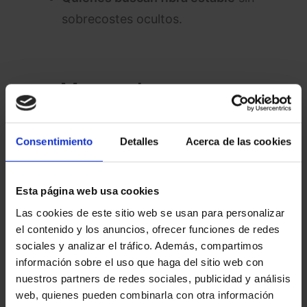
sobrecostes ocultos.
¿Merece la pena
contratarlo?
Consentimiento
Detalles
Acerca de las cookies
Sí, si buscas la opción más barata
y
no necesitas grandes cantidades
de datos.
Esta página web usa cookies
Sí, si valoras la velocidad de
Las cookies de este sitio web se usan para personalizar
el contenido y los anuncios, ofrecer funciones de redes
navegación post-agotamiento de
sociales y analizar el tráfico. Además, compartimos
gigas
(O2 no limita tanto como
información sobre el uso que haga del sitio web con
otros).
nuestros partners de redes sociales, publicidad y análisis
web, quienes pueden combinarla con otra información
No, si consumes mucho móvil
y