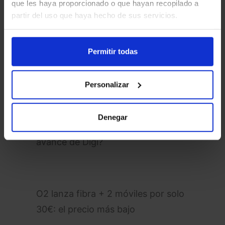
que les haya proporcionado o que hayan recopilado a
prefieres paquetes de 50 GB o más
partir del uso que haya hecho de sus servicios.
(en ese caso, Digi o Simyo pueden
ser mejores).
Permitir todas
Con esta nueva oferta,
O2
demuestra que Telefónica está
Personalizar
dispuesta a competir en el terreno
low-cost
con precios nunca vistos.
Denegar
¿Será suficiente para frenar el
avance de Digi?
O2 lanza fibra + 2 móviles por solo
30€: el precio más bajo