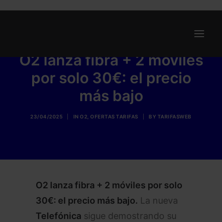
O2 lanza fibra + 2 móviles
por solo 30€: el precio
Ofertas
más bajo
Internet y Telefonía
Energía
23/04/2025
|
IN
O2
,
OFERTAS TARIFAS
|
BY
TARIFASWEB
Deporte
Renting
Compañías
Blog
O2 lanza fibra + 2 móviles por solo
30€: el precio más bajo.
La nueva
Telefónica
sigue demostrando su
Search