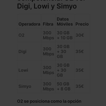
Digi, Lowi y Simyo
Datos
Operadora
Fibra
Móviles
Precio
300
30 GB
O2
30€
Mbps
+ 10 GB
30 GB
300
Digi
+ 30
35€
Mbps
GB
30 GB
300
Lowi
+ 30
35€
Mbps
GB
300
50 GB
Simyo
35€
Mbps
+ 8 GB
O2 se posiciona como la opción