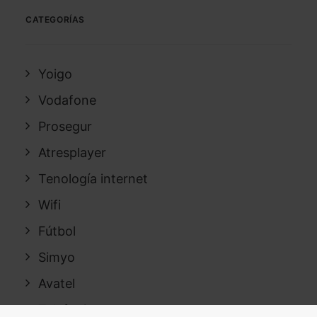
CATEGORÍAS
Yoigo
Vodafone
Prosegur
Atresplayer
Tenología internet
Wifi
Fútbol
Simyo
Avatel
Telefonica