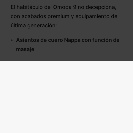
El habitáculo del Omoda 9 no decepciona,
con acabados premium y equipamiento de
última generación:
Asientos de cuero Nappa con función de
masaje
Pantallas curvas duales de 12,3 pulgadas
Head-up Display de realidad aumentada
(50 pulgadas)
Sistema de sonido Sony con 14 altavoces
Motorización híbrida
enchufable con más de 600 CV