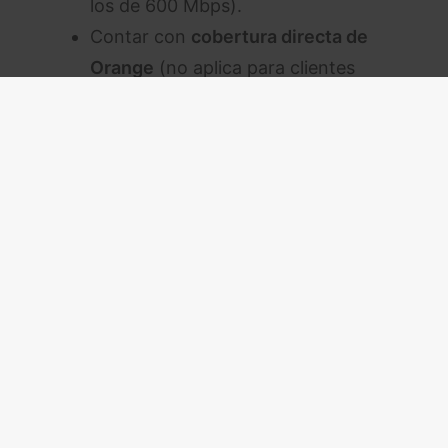
los de 600 Mbps).
Contar con
cobertura directa de
Orange
(no aplica para clientes
de red indirecta).
¿Vale la pena
contratar los 2 Gbps?
Aunque los 10 Gbps son la opción
más potente del mercado, la
realidad es que muy pocos usuarios
necesitan tanta velocidad. Los
2
Gbps
pueden ser una excelente
alternativa para quienes buscan: