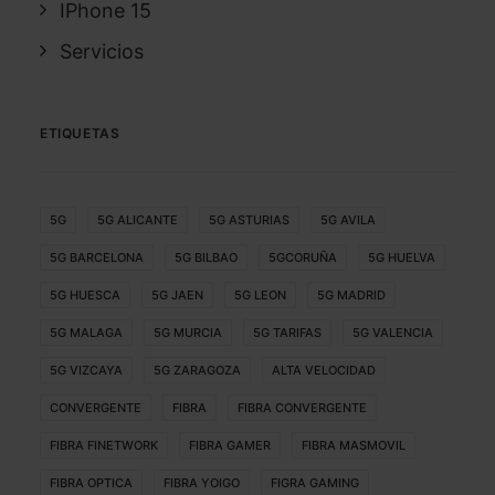
IPhone 15
Servicios
ETIQUETAS
5G
5G ALICANTE
5G ASTURIAS
5G AVILA
5G BARCELONA
5G BILBAO
5GCORUÑA
5G HUELVA
5G HUESCA
5G JAEN
5G LEON
5G MADRID
5G MALAGA
5G MURCIA
5G TARIFAS
5G VALENCIA
5G VIZCAYA
5G ZARAGOZA
ALTA VELOCIDAD
CONVERGENTE
FIBRA
FIBRA CONVERGENTE
FIBRA FINETWORK
FIBRA GAMER
FIBRA MASMOVIL
FIBRA OPTICA
FIBRA YOIGO
FIGRA GAMING