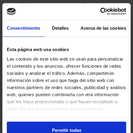
Con esta nueva mejora, Orange
sigue reforzando su oferta en el
mercado de tarifas prepago,
Consentimiento
Detalles
Acerca de las cookies
buscando siempre ofrecer más por
el mismo precio, y asegurando que
Esta página web usa cookies
sus clientes tengan una experiencia
Las cookies de este sitio web se usan para personalizar
móvil más completa y sin sorpresas
el contenido y los anuncios, ofrecer funciones de redes
en la factura.
sociales y analizar el tráfico. Además, compartimos
información sobre el uso que haga del sitio web con
nuestros partners de redes sociales, publicidad y análisis
web, quienes pueden combinarla con otra información
que les haya proporcionado o que hayan recopilado a
partir del uso que haya hecho de sus servicios.
Permitir todas