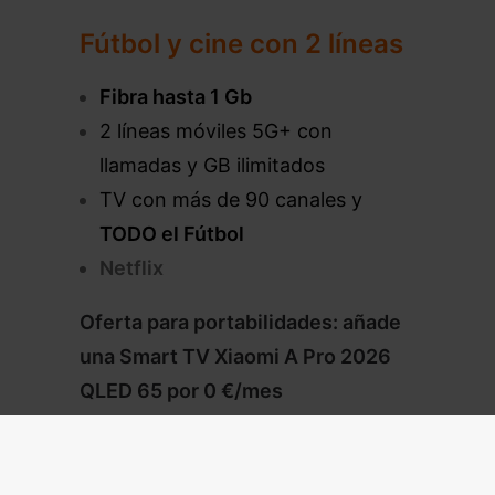
Fútbol y cine con 2 líneas
Fibra hasta 1 Gb
2 líneas móviles 5G+ con
llamadas y GB ilimitados
TV con más de 90 canales y
TODO el Fútbol
Netflix
Oferta para portabilidades: añade
una Smart TV Xiaomi A Pro 2026
QLED 65 por 0 €/mes
121€/mes