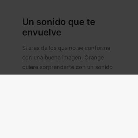
Un sonido que te
envuelve
Si eres de los que no se conforma
con una buena imagen, Orange
quiere sorprenderte con un sonido
espectacular. Esta Navidad,
lanzarán unos altavoces de
Bang &
Olufsen
, una marca de referencia
en calidad de sonido. Estos
dispositivos ofrecen un sonido
envolvente de 360 grados y
estarán disponibles como un extra