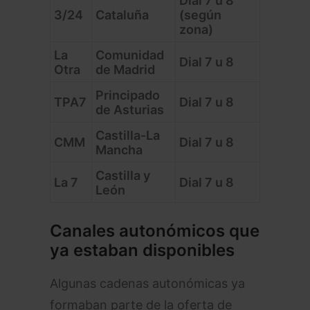
Dial 7 u 8
3/24
Cataluña
(según
zona)
La
Comunidad
Dial 7 u 8
Otra
de Madrid
Principado
TPA7
Dial 7 u 8
de Asturias
Castilla-La
CMM
Dial 7 u 8
Mancha
Castilla y
La 7
Dial 7 u 8
León
Canales autonómicos que
ya estaban disponibles
Algunas cadenas autonómicas ya
formaban parte de la oferta de