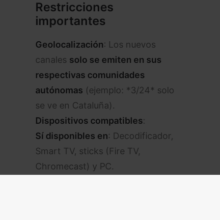
Restricciones
importantes
Geolocalización
: Los nuevos
canales
solo se emiten en sus
respectivas comunidades
autónomas
(ejemplo: *3/24* solo
se ve en Cataluña).
Dispositivos compatibles
:
Sí disponibles en
: Decodificador,
Smart TV, sticks (Fire TV,
Chromecast) y PC.
No disponibles en
: La
app móvil de
Orange TV
.