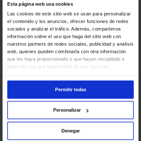
iPhone 15 128GB
Esta página web usa cookies
Las cookies de este sitio web se usan para personalizar
el contenido y los anuncios, ofrecer funciones de redes
sociales y analizar el tráfico. Además, compartimos
información sobre el uso que haga del sitio web con
nuestros partners de redes sociales, publicidad y análisis
Buscar
web, quienes pueden combinarla con otra información
que les haya proporcionado o que hayan recopilado a
BUSCAR
partir del uso que haya hecho de sus servicios.
CATEGORÍAS
Permitir todas
Personalizar
Sin categoría
Apps
Denegar
Aire Networks