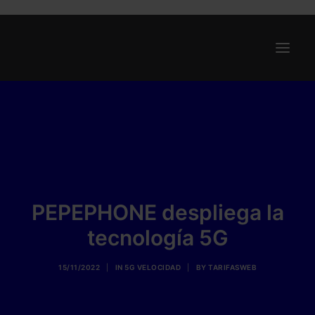
Ofertas
Internet y Telefonía
Energía
Deporte
PEPEPHONE despliega la
Renting
tecnología 5G
Compañías
Blog
15/11/2022
|
IN
5G VELOCIDAD
|
BY
TARIFASWEB
Search