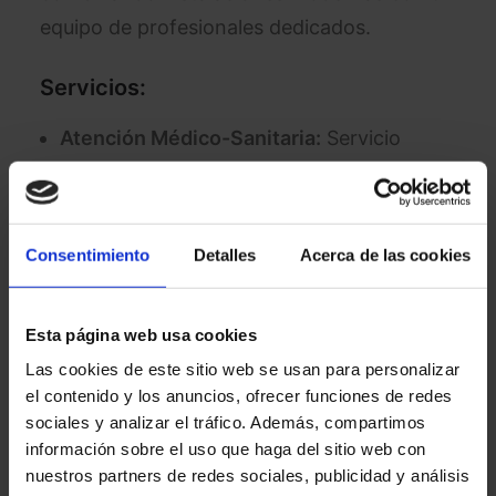
equipo de profesionales dedicados.
Servicios:
Atención Médico-Sanitaria:
Servicio
médico y de enfermería disponible las 24
horas, los 365 días del año.
Fisioterapia:
Rehabilitación y
Consentimiento
Detalles
Acerca de las cookies
gerontogimnasia diaria para mantener la
forma física de los residentes.
Esta página web usa cookies
Terapia Ocupacional:
Programas para
Las cookies de este sitio web se usan para personalizar
mantener y recuperar habilidades
el contenido y los anuncios, ofrecer funciones de redes
funcionales e independencia en
sociales y analizar el tráfico. Además, compartimos
actividades diarias.
información sobre el uso que haga del sitio web con
nuestros partners de redes sociales, publicidad y análisis
Psicología:
Apoyo emocional y