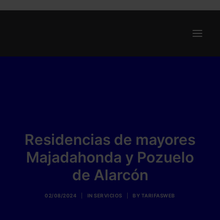
Ofertas
Internet y Telefonía
Energía
Deporte
Residencias de mayores
Renting
Majadahonda y Pozuelo
Compañías
de Alarcón
Blog
02/08/2024
|
IN
SERVICIOS
|
BY
TARIFASWEB
Search