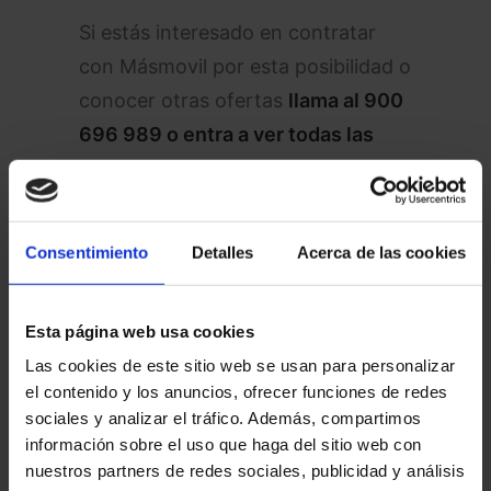
Si estás interesado en contratar
con Másmovil por esta posibilidad o
conocer otras ofertas
llama al
900
696 989
o entra a ver todas
las
ofertas
Consentimiento
Detalles
Acerca de las cookies
Masmovil roaming
Esta página web usa cookies
¿Cobra DIGI por usar
Las cookies de este sitio web se usan para personalizar
roaming en India?
el contenido y los anuncios, ofrecer funciones de redes
sociales y analizar el tráfico. Además, compartimos
información sobre el uso que haga del sitio web con
En la página de
DIGI
podemos
nuestros partners de redes sociales, publicidad y análisis
consultar en todo momento el