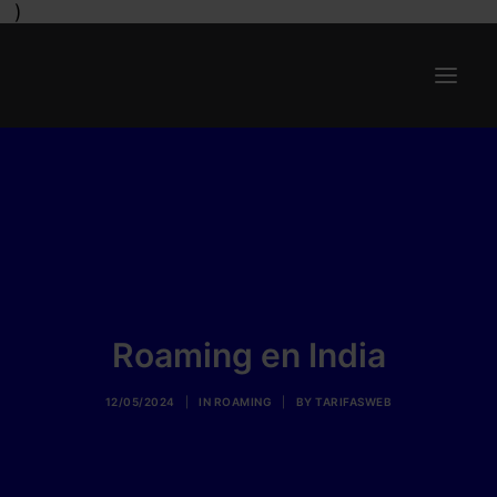
)
Ofertas
Internet y Telefonía
Energía
Deporte
Renting
Roaming en India
Compañías
12/05/2024
|
IN
ROAMING
|
BY
TARIFASWEB
Blog
Search