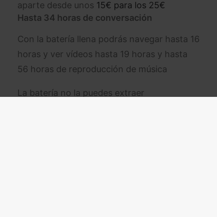
aparte desde unos
15€ para los 25€
Hasta 34 horas de conversación
Con la batería llena podrás navegar hasta 16
horas y ver vídeos hasta 19 horas y hasta
56 horas de reproducción de música
La batería no la puedes extraer
Sistema operativo
Android
Pantalla
Tamaño:
170.3mm (6.7″ rectángulo
completo) / 166.4mm (6.6″ esquinas