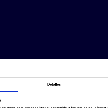
Detalles
s
b se usan para personalizar el contenido y los anuncios, ofrecer