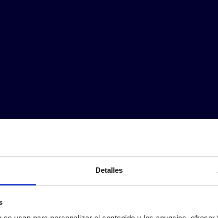
Detalles
s
b se usan para personalizar el contenido y los anuncios, ofrecer