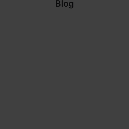
Blog
JAECOO concesionarios
en Soria
Renting Coches
30/09/2025