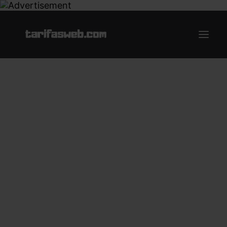
Ofertas
Internet y Telefonía
Energía
Deporte
Renting
Compañías
Blog
Search