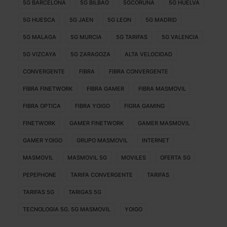
5G BARCELONA
5G BILBAO
5GCORUÑA
5G HUELVA
5G HUESCA
5G JAEN
5G LEON
5G MADRID
5G MALAGA
5G MURCIA
5G TARIFAS
5G VALENCIA
5G VIZCAYA
5G ZARAGOZA
ALTA VELOCIDAD
CONVERGENTE
FIBRA
FIBRA CONVERGENTE
FIBRA FINETWORK
FIBRA GAMER
FIBRA MASMOVIL
FIBRA OPTICA
FIBRA YOIGO
FIGRA GAMING
FINETWORK
GAMER FINETWORK
GAMER MASMOVIL
GAMER YOIGO
GRUPO MASMOVIL
INTERNET
MASMOVIL
MASMOVIL 5G
MOVILES
OFERTA 5G
PEPEPHONE
TARIFA CONVERGENTE
TARIFAS
TARIFAS 5G
TARIGAS 5G
TECNOLOGIA 5G. 5G MASMOVIL
YOIGO