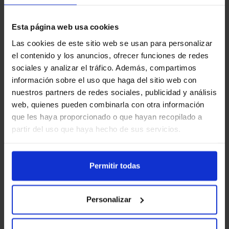
gastronomía tras su jornada de golf. El
restaurante cuenta con un menú variado
Esta página web usa cookies
que incluye platos de cocina mediterránea,
Las cookies de este sitio web se usan para personalizar
menús saludables y opciones
el contenido y los anuncios, ofrecer funciones de redes
internacionales. Es un lugar perfecto tanto
sociales y analizar el tráfico. Además, compartimos
información sobre el uso que haga del sitio web con
para un almuerzo informal como para
nuestros partners de redes sociales, publicidad y análisis
eventos sociales, celebraciones y comidas
web, quienes pueden combinarla con otra información
de negocios.
que les haya proporcionado o que hayan recopilado a
partir del uso que haya hecho de sus servicios.
En cuanto a otras instalaciones deportivas,
el club pone a disposición de sus socios y
Permitir todas
visitantes
un gimnasio bien equipado
, ideal
para complementar el entrenamiento de
Personalizar
golf con rutinas de fuerza, flexibilidad y
cardio. Además, también se organizan