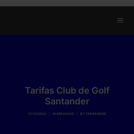
Ofertas
Internet y Telefonía
Energía
Deporte
Tarifas Club de Golf
Renting
Santander
Compañías
Blog
17/12/2024
|
IN
SERVICIOS
|
BY
TARIFASWEB
Search