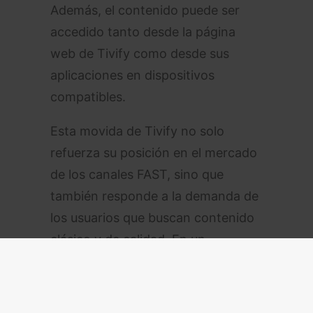
Además, el contenido puede ser
accedido tanto desde la página
web de Tivify como desde sus
aplicaciones en dispositivos
compatibles.
Esta movida de Tivify no solo
refuerza su posición en el mercado
de los canales FAST, sino que
también responde a la demanda de
los usuarios que buscan contenido
clásico y de calidad. En un
momento en el que las plataformas
de streaming están apostando por
producciones nuevas y originales,