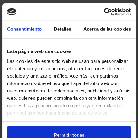
Destaca por
: Su versatilidad,
tecnología híbrida y capacidad
off-road.
Consentimiento
Detalles
Acerca de las cookies
Perfecto para
: Familias y
aventureros que buscan un SUV
Esta página web usa cookies
confiable y eficiente.
Las cookies de este sitio web se usan para personalizar
el contenido y los anuncios, ofrecer funciones de redes
sociales y analizar el tráfico. Además, compartimos
información sobre el uso que haga del sitio web con
Toyota Highlander
nuestros partners de redes sociales, publicidad y análisis
web, quienes pueden combinarla con otra información
El
Toyota Highlander
es un SUV de
que les haya proporcionado o que hayan recopilado a
tres filas de asientos que ofrece
partir del uso que haya hecho de sus servicios.
espacio, comodidad y tecnología
avanzada. Es ideal para familias
Permitir todas
numerosas o viajes largos.