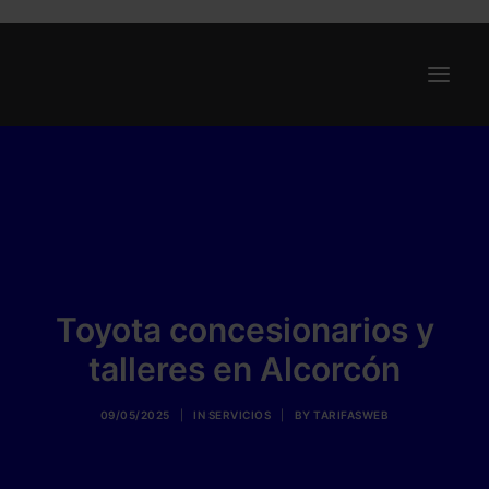
Ofertas
Internet y Telefonía
Energía
Deporte
Toyota concesionarios y
Renting
talleres en Alcorcón
Compañías
Blog
09/05/2025
|
IN
SERVICIOS
|
BY
TARIFASWEB
Search