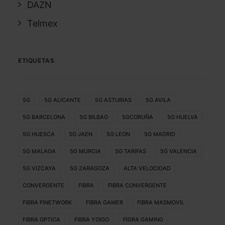
DAZN
Telmex
ETIQUETAS
5G
5G ALICANTE
5G ASTURIAS
5G AVILA
5G BARCELONA
5G BILBAO
5GCORUÑA
5G HUELVA
5G HUESCA
5G JAEN
5G LEON
5G MADRID
5G MALAGA
5G MURCIA
5G TARIFAS
5G VALENCIA
5G VIZCAYA
5G ZARAGOZA
ALTA VELOCIDAD
CONVERGENTE
FIBRA
FIBRA CONVERGENTE
FIBRA FINETWORK
FIBRA GAMER
FIBRA MASMOVIL
FIBRA OPTICA
FIBRA YOIGO
FIGRA GAMING