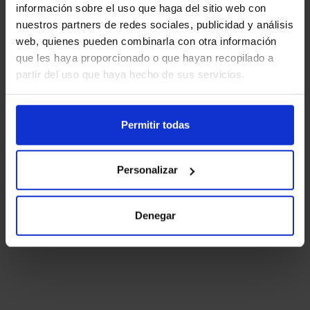
información sobre el uso que haga del sitio web con
¡Llévate este
iPhone 15
nuestros partners de redes sociales, publicidad y análisis
Pro Max 256GB por 24,25
web, quienes pueden combinarla con otra información
euros al mes!
que les haya proporcionado o que hayan recopilado a
partir del uso que haya hecho de sus servicios.
Llama gratis al
900 622
319
Permitir todas
Personalizar
Yoigo iphone 15 Pro Max
Denegar
256GB