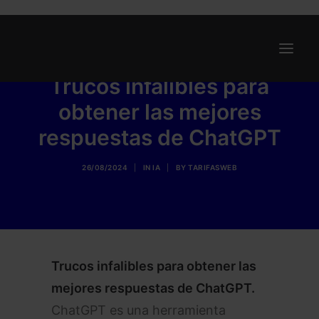
Trucos infalibles para
obtener las mejores
Ofertas
respuestas de ChatGPT
Internet y Telefonía
Energía
26/08/2024
|
IN
IA
|
BY
TARIFASWEB
Deporte
Renting
Compañías
Blog
Trucos infalibles para obtener las
mejores respuestas de ChatGPT.
ChatGPT es una herramienta
Search