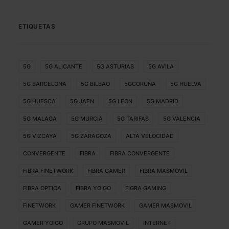
ETIQUETAS
5G
5G ALICANTE
5G ASTURIAS
5G AVILA
5G BARCELONA
5G BILBAO
5GCORUÑA
5G HUELVA
5G HUESCA
5G JAEN
5G LEON
5G MADRID
5G MALAGA
5G MURCIA
5G TARIFAS
5G VALENCIA
5G VIZCAYA
5G ZARAGOZA
ALTA VELOCIDAD
CONVERGENTE
FIBRA
FIBRA CONVERGENTE
FIBRA FINETWORK
FIBRA GAMER
FIBRA MASMOVIL
FIBRA OPTICA
FIBRA YOIGO
FIGRA GAMING
FINETWORK
GAMER FINETWORK
GAMER MASMOVIL
GAMER YOIGO
GRUPO MASMOVIL
INTERNET