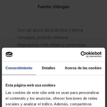
Fuente: Inforges
Con un poco de práctica y estos
consejos, podrás obtener
respuestas más útiles y concretas
de ChatGPT. Ya sea que necesites
ideas, ayuda con un proyecto o
simplemente una respuesta rápida,
Consentimiento
Detalles
Acerca de las cookies
estos trucos te ayudarán a
conseguir lo que buscas. ¡Pruébalos
Esta página web usa cookies
y verás la diferencia!
Las cookies de este sitio web se usan para personalizar
el contenido y los anuncios, ofrecer funciones de redes
sociales y analizar el tráfico. Además, compartimos