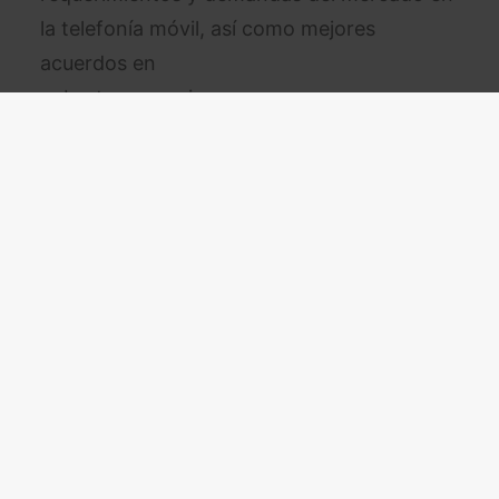
la telefonía móvil, así como mejores
acuerdos en
cobertura roaming.
Además, en calidad de OMV FULL Enabler,
Aire Networks está en disposición de
ofrecer a las
organizaciones que quieran operar como
Operador Móvil Virtual unas tarifas más
competitivas.
Acerca de Aire Networks
Aire Networks es un operador mayorista de
telecomunicaciones que ofrece soluciones
varias de