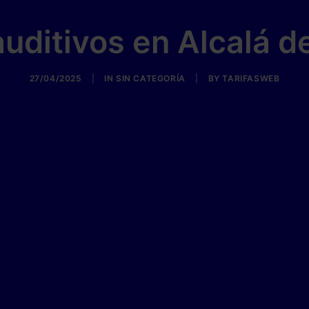
uditivos en Alcalá 
27/04/2025
|
IN
SIN CATEGORÍA
|
BY
TARIFASWEB