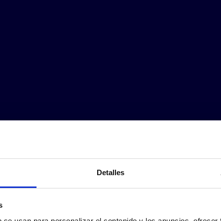
Detalles
s
b se usan para personalizar el contenido y los anuncios, ofrecer