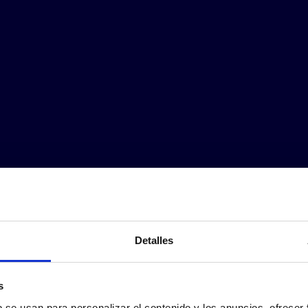
Detalles
s
b se usan para personalizar el contenido y los anuncios, ofrecer