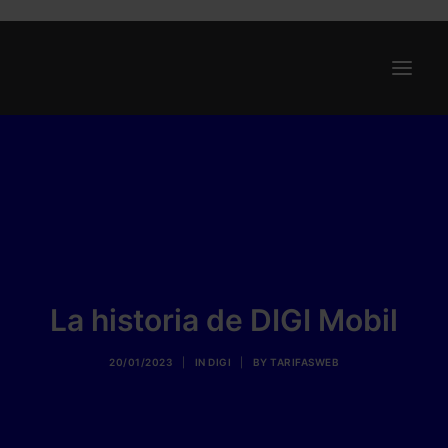
Ofertas
Internet y Telefonía
Energía
Deporte
Renting
La historia de DIGI Mobil
Compañías
20/01/2023
|
IN
DIGI
|
BY
TARIFASWEB
Blog
Search