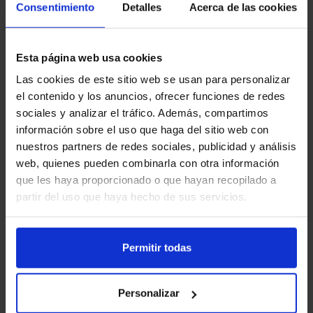
Consentimiento
Detalles
Acerca de las cookies
Su mayor ventaja competitiva es el
precio
,
llevan ajustando el precio al resto de
Esta página web usa cookies
operadores desde 2018/2019 con unos
Las cookies de este sitio web se usan para personalizar
precios muy agresivos al no tener que
el contenido y los anuncios, ofrecer funciones de redes
invertir dinero en marketing y publicidad.
sociales y analizar el tráfico. Además, compartimos
Esta estrategia le hizo alcanzar el rápido
información sobre el uso que haga del sitio web con
nuestros partners de redes sociales, publicidad y análisis
crecimiento.
web, quienes pueden combinarla con otra información
que les haya proporcionado o que hayan recopilado a
Ahora que se encuentra más consolidado en
partir del uso que haya hecho de sus servicios.
el mercado español, si
hace uso de
publicidad en medios como la televisión
. A
continuación os dejamos un anuncio del año
Permitir todas
pasado emitido durante el verano. Utilizan el
slogan de «las ventajas de ir por libre»
Personalizar