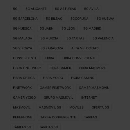
5G
5G ALICANTE
5G ASTURIAS
5G AVILA
5G BARCELONA
5G BILBAO
5GCORUÑA
5G HUELVA
5G HUESCA
5G JAEN
5G LEON
5G MADRID
5G MALAGA
5G MURCIA
5G TARIFAS
5G VALENCIA
5G VIZCAYA
5G ZARAGOZA
ALTA VELOCIDAD
CONVERGENTE
FIBRA
FIBRA CONVERGENTE
FIBRA FINETWORK
FIBRA GAMER
FIBRA MASMOVIL
FIBRA OPTICA
FIBRA YOIGO
FIGRA GAMING
FINETWORK
GAMER FINETWORK
GAMER MASMOVIL
GAMER YOIGO
GRUPO MASMOVIL
INTERNET
MASMOVIL
MASMOVIL 5G
MOVILES
OFERTA 5G
PEPEPHONE
TARIFA CONVERGENTE
TARIFAS
TARIFAS 5G
TARIGAS 5G