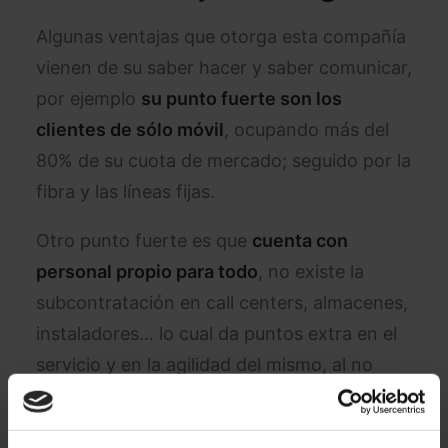
Algunas ventajas que otorga esta compañía
vienen de su saber hacer y saber comunicar,
por ejemplo
su punto fuerte son los
clientes de sólo móvil
, ocupando más del
80% de su cuota de mercado; seguido por la
fibra y las líneas fijas.
Otro punto fuerte es que
cuenta con
personal propio para todo
, no existe la
subcontratación en call centers, almacenes,
instaladores… lo cual da puntos extra en el
servicio y en la agilidad del mismo, al no
tener que depender de ninguna otra
empresa.