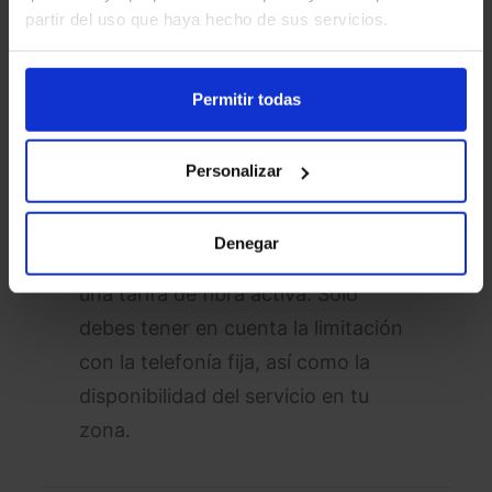
dentro de las zonas habilitadas.
partir del uso que haya hecho de sus servicios.
Permitir todas
Si usas un router neutro y quieres
contratar Digi TV, puedes hacerlo
Personalizar
sin preocupaciones. El servicio es
compatible con este tipo de
Denegar
equipos, siempre y cuando tengas
una tarifa de fibra activa. Solo
debes tener en cuenta la limitación
con la telefonía fija, así como la
disponibilidad del servicio en tu
zona.