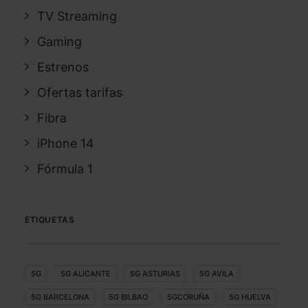
TV Streaming
Gaming
Estrenos
Ofertas tarifas
Fibra
iPhone 14
Fórmula 1
ETIQUETAS
5G
5G ALICANTE
5G ASTURIAS
5G AVILA
5G BARCELONA
5G BILBAO
5GCORUÑA
5G HUELVA