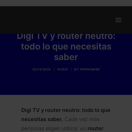
Digi TV y router neutro:
todo lo que necesitas
Ofertas
saber
Internet y Telefonía
Energía
23/12/2024
|
IN
DIGI
|
BY
TARIFASWEB
Deporte
Renting
Compañías
Blog
Digi TV y router neutro: todo lo que
necesitas saber.
Cada vez más
personas eligen utilizar un
router
Search