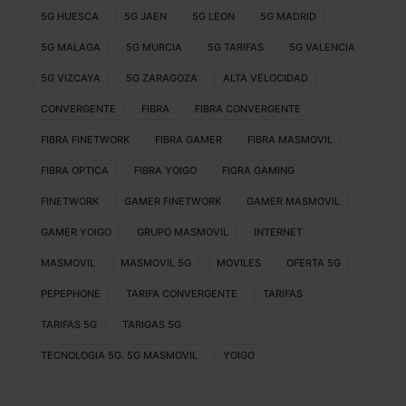
5G HUESCA
5G JAEN
5G LEON
5G MADRID
5G MALAGA
5G MURCIA
5G TARIFAS
5G VALENCIA
5G VIZCAYA
5G ZARAGOZA
ALTA VELOCIDAD
CONVERGENTE
FIBRA
FIBRA CONVERGENTE
FIBRA FINETWORK
FIBRA GAMER
FIBRA MASMOVIL
FIBRA OPTICA
FIBRA YOIGO
FIGRA GAMING
FINETWORK
GAMER FINETWORK
GAMER MASMOVIL
GAMER YOIGO
GRUPO MASMOVIL
INTERNET
MASMOVIL
MASMOVIL 5G
MOVILES
OFERTA 5G
PEPEPHONE
TARIFA CONVERGENTE
TARIFAS
TARIFAS 5G
TARIGAS 5G
TECNOLOGIA 5G. 5G MASMOVIL
YOIGO