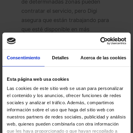
de determinadas zonas pueden
contratar el servicio, pero Digi
asegura que están trabajando para
que esté disponible en más
regiones en el menor tiempo
posible.
Consentimiento
Detalles
Acerca de las cookies
Según las estimaciones y el ritmo
de despliegue, es probable que
Esta página web usa cookies
durante los primeros meses de
Las cookies de este sitio web se usan para personalizar
2025
veamos un aumento
el contenido y los anuncios, ofrecer funciones de redes
significativo en las áreas
sociales y analizar el tráfico. Además, compartimos
compatibles. Hasta entonces, te
información sobre el uso que haga del sitio web con
nuestros partners de redes sociales, publicidad y análisis
recomendamos que consultes con
web, quienes pueden combinarla con otra información
la operadora si tu domicilio está
que les haya proporcionado o que hayan recopilado a