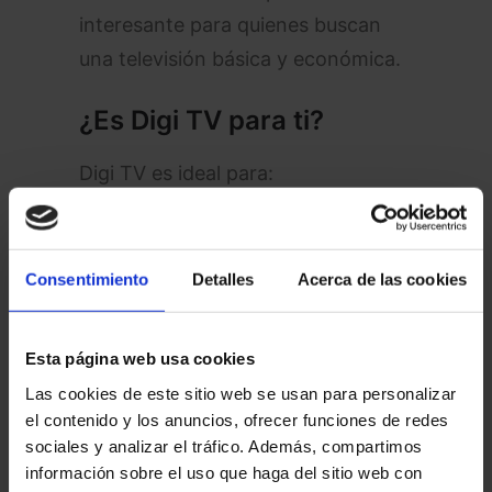
interesante para quienes buscan
una televisión básica y económica.
¿Es Digi TV para ti?
Digi TV es ideal para:
Clientes actuales de Digi que
quieran ampliar su servicio sin
Consentimiento
Detalles
Acerca de las cookies
gastar mucho más.
Familias que busquen canales
Esta página web usa cookies
variados para todos los
Las cookies de este sitio web se usan para personalizar
miembros.
el contenido y los anuncios, ofrecer funciones de redes
Personas que no necesiten
sociales y analizar el tráfico. Además, compartimos
acceso a contenidos exclusivos o
información sobre el uso que haga del sitio web con