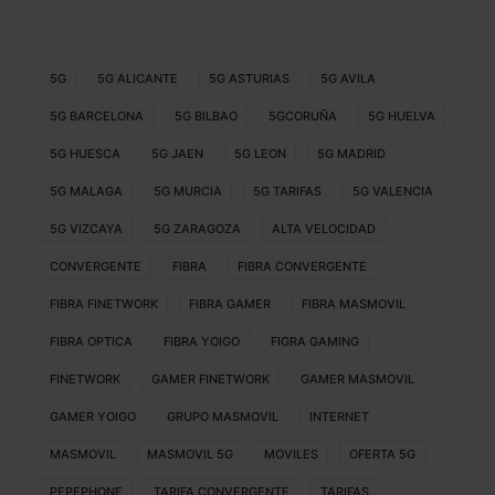
5G
5G ALICANTE
5G ASTURIAS
5G AVILA
5G BARCELONA
5G BILBAO
5GCORUÑA
5G HUELVA
5G HUESCA
5G JAEN
5G LEON
5G MADRID
5G MALAGA
5G MURCIA
5G TARIFAS
5G VALENCIA
5G VIZCAYA
5G ZARAGOZA
ALTA VELOCIDAD
CONVERGENTE
FIBRA
FIBRA CONVERGENTE
FIBRA FINETWORK
FIBRA GAMER
FIBRA MASMOVIL
FIBRA OPTICA
FIBRA YOIGO
FIGRA GAMING
FINETWORK
GAMER FINETWORK
GAMER MASMOVIL
GAMER YOIGO
GRUPO MASMOVIL
INTERNET
MASMOVIL
MASMOVIL 5G
MOVILES
OFERTA 5G
PEPEPHONE
TARIFA CONVERGENTE
TARIFAS