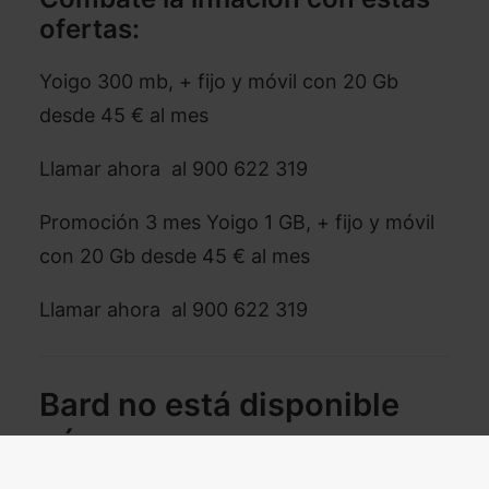
ofertas:
Yoigo 300 mb, + fijo y móvil con 20 Gb
desde 45 € al mes
Llamar ahora al 900 622 319
Promoción 3 mes Yoigo 1 GB, + fijo y móvil
con 20 Gb desde 45 € al mes
Llamar ahora al 900 622 319
Bard no está disponible
aún