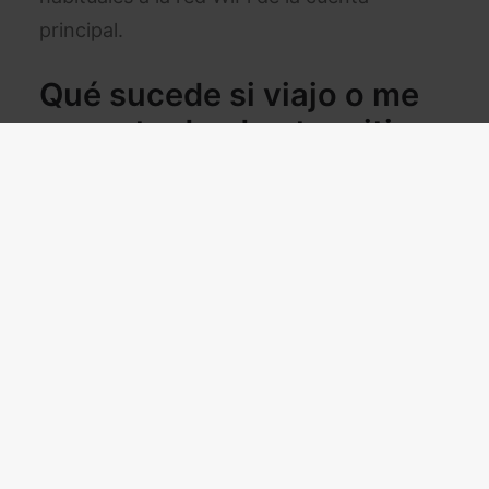
principal.
Qué sucede si viajo o me
conecto desde otro sitio
Si como usuario te conectas a otra red o
con otro dispositivo, se te enviará un
tipo
de verificación
al dispositivo para
comprobar que estás autorizado a usar la
cuenta. Se enviará un
número de cuatro
dígitos que expira en 15 minutos
al email de
la persona titular de la cuenta.
Un punto a favor es que desde dispositivos
como
móviles o tablets no se necesita