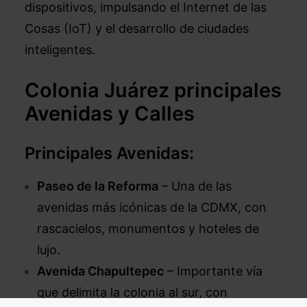
dispositivos, impulsando el Internet de las
Cosas (IoT) y el desarrollo de ciudades
inteligentes.
Colonia Juárez principales
Avenidas y Calles
Principales Avenidas:
Paseo de la Reforma
– Una de las
avenidas más icónicas de la CDMX, con
rascacielos, monumentos y hoteles de
lujo.
Avenida Chapultepec
– Importante vía
que delimita la colonia al sur, con