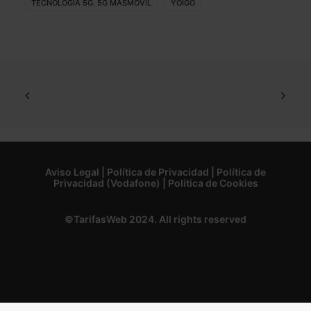
TECNOLOGIA 5G. 5G MASMOVIL
YOIGO
Aviso Legal
|
Política de Privacidad
|
Política de
Privacidad (Vodafone)
|
Política de Cookies
©TarifasWeb 2024. All rights reserved