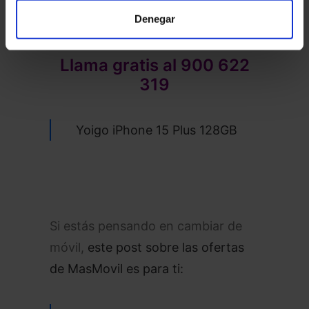
Plus 128GB
por
17,50
€
/mes!
Denegar
Llama gratis al
900 622
319
Yoigo iPhone 15 Plus 128GB
Si estás pensando en cambiar de
móvil,
este post sobre las ofertas
de MasMovil es para ti: