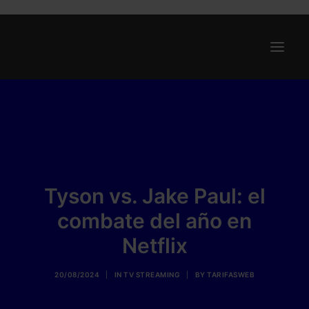
Ofertas
Internet y Telefonía
Energía
Deporte
Tyson vs. Jake Paul: el
Renting
combate del año en
Compañías
Netflix
Blog
20/08/2024
|
IN
TV STREAMING
|
BY
TARIFASWEB
Search