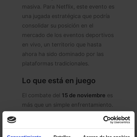
masiva. Para Netflix, este evento es
una jugada estratégica que podría
consolidar su posición en el
mercado de los eventos deportivos
en vivo, un territorio que hasta
ahora ha sido dominado por las
plataformas tradicionales.
Lo que está en juego
El combate del
15 de noviembre
es
más que un simple enfrentamiento.
Para Tyson, representa la
posibilidad de añadir una victoria
más a su legendaria carrera y dejar
Consentimiento
Detalles
Acerca de las cookies