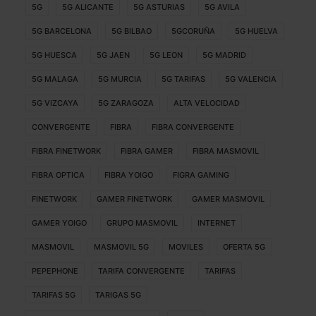
5G
5G ALICANTE
5G ASTURIAS
5G AVILA
5G BARCELONA
5G BILBAO
5GCORUÑA
5G HUELVA
5G HUESCA
5G JAEN
5G LEON
5G MADRID
5G MALAGA
5G MURCIA
5G TARIFAS
5G VALENCIA
5G VIZCAYA
5G ZARAGOZA
ALTA VELOCIDAD
CONVERGENTE
FIBRA
FIBRA CONVERGENTE
FIBRA FINETWORK
FIBRA GAMER
FIBRA MASMOVIL
FIBRA OPTICA
FIBRA YOIGO
FIGRA GAMING
FINETWORK
GAMER FINETWORK
GAMER MASMOVIL
GAMER YOIGO
GRUPO MASMOVIL
INTERNET
MASMOVIL
MASMOVIL 5G
MOVILES
OFERTA 5G
PEPEPHONE
TARIFA CONVERGENTE
TARIFAS
TARIFAS 5G
TARIGAS 5G