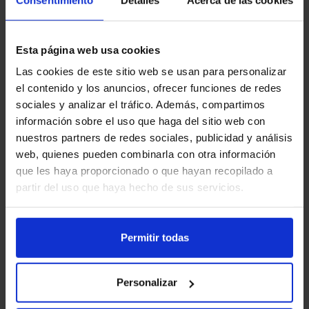
una marca imborrable en la historia
del boxeo. Para Paul, es la ocasión
Esta página web usa cookies
de demostrar que puede
Las cookies de este sitio web se usan para personalizar
enfrentarse a los grandes del
el contenido y los anuncios, ofrecer funciones de redes
deporte y ganar respeto en el
sociales y analizar el tráfico. Además, compartimos
cuadrilátero.
información sobre el uso que haga del sitio web con
nuestros partners de redes sociales, publicidad y análisis
web, quienes pueden combinarla con otra información
que les haya proporcionado o que hayan recopilado a
partir del uso que haya hecho de sus servicios.
Permitir todas
Personalizar
¡Llévate este
iPhone 15