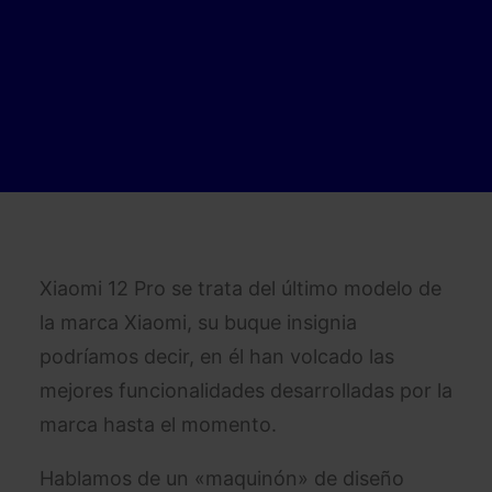
Xiaomi 12 Pro se trata del último modelo de
la marca Xiaomi, su buque insignia
podríamos decir, en él han volcado las
mejores funcionalidades desarrolladas por la
marca hasta el momento.
Hablamos de un «maquinón» de diseño