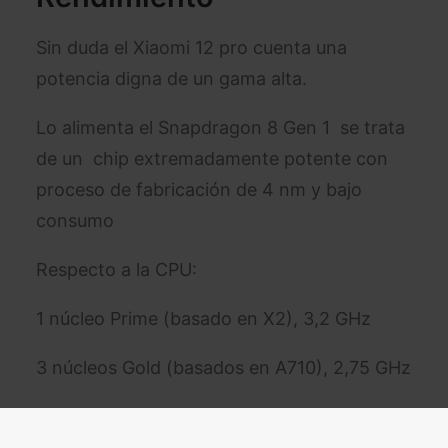
Sin duda el Xiaomi 12 pro cuenta una
potencia digna de un gama alta.
Lo alimenta el Snapdragon 8 Gen 1 se trata
de un chip extremadamente potente con
proceso de fabricación de 4 nm y bajo
consumo
Respecto a la CPU:
1 núcleo Prime (basado en X2), 3,2 GHz
3 núcleos Gold (basados en A710), 2,75 GHz
4 núcleos Silver (basados en A510), 2,0 GHz