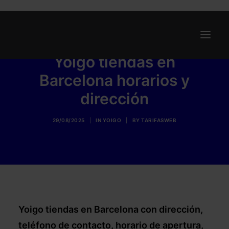
Yoigo tiendas en
Barcelona horarios y
Ofertas
dirección
Internet y Telefonía
Energía
29/08/2025
|
IN
YOIGO
|
BY
TARIFASWEB
Deporte
Renting
Compañías
Blog
Yoigo tiendas en Barcelona con dirección,
Search
teléfono de contacto, horario de apertura,