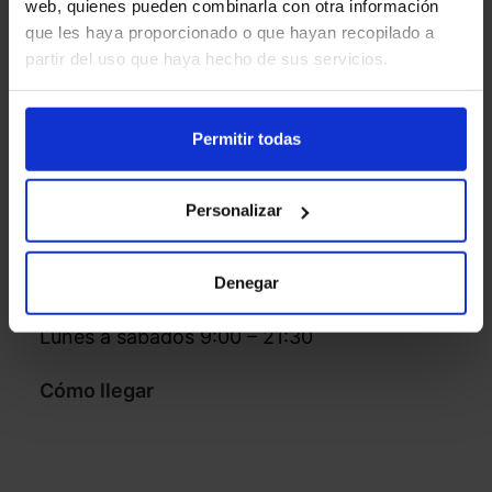
web, quienes pueden combinarla con otra información
que les haya proporcionado o que hayan recopilado a
partir del uso que haya hecho de sus servicios.
Yoigo L’illa Diagonal
Permitir todas
Avenida Diagonal 617. BARCELONA
08028 BARCELONA
Personalizar
Teléfono
:
685045353
Horario:
Denegar
Lunes a sábados 9:00 – 21:30
Cómo llegar