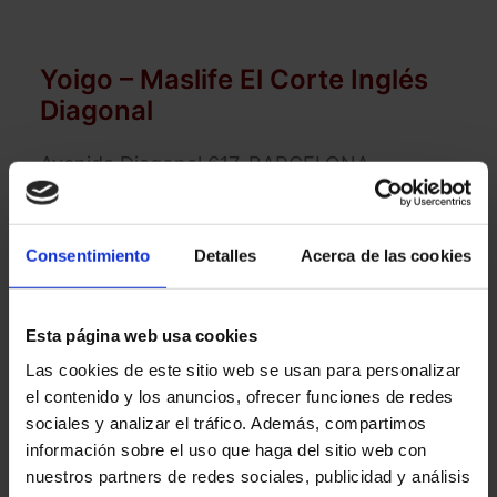
Yoigo – Maslife El Corte Inglés
Diagonal
Avenida Diagonal 617. BARCELONA
08028 BARCELONA
Teléfono
:
622840011
Consentimiento
Detalles
Acerca de las cookies
Horario:
Esta página web usa cookies
Lunes a sábados 9:00 – 21:30
Las cookies de este sitio web se usan para personalizar
el contenido y los anuncios, ofrecer funciones de redes
Domingo 12:00 – 20:00
sociales y analizar el tráfico. Además, compartimos
información sobre el uso que haga del sitio web con
Cómo llegar
nuestros partners de redes sociales, publicidad y análisis