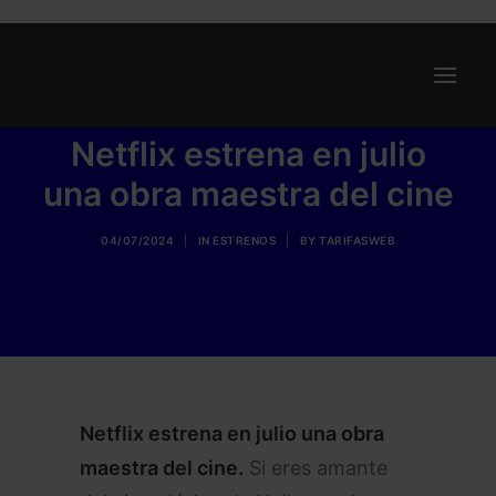
Netflix estrena en julio
una obra maestra del cine
Ofertas
Internet y Telefonía
04/07/2024
|
IN
ESTRENOS
|
BY
TARIFASWEB
Energía
Deporte
Renting
Compañías
Blog
Netflix estrena en julio una obra
maestra del cine.
Si eres amante
Search