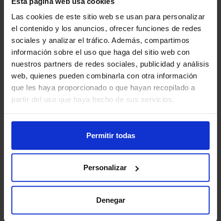
Esta página web usa cookies
julio
Las cookies de este sitio web se usan para personalizar
el contenido y los anuncios, ofrecer funciones de redes
Series de streaming que no te
sociales y analizar el tráfico. Además, compartimos
puedes perder en julio
información sobre el uso que haga del sitio web con
nuestros partners de redes sociales, publicidad y análisis
web, quienes pueden combinarla con otra información
¡Llévate este
Xiaomi 13C
que les haya proporcionado o que hayan recopilado a
128GB por sólo 1€/mes!
partir del uso que haya hecho de sus servicios.
LLAMA GRATIS
911 450
Permitir todas
438
Personalizar
Másmóvil Xiaomi 13C 128Gb
Denegar