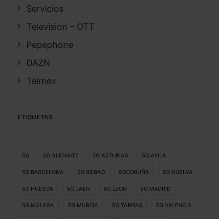
Servicios
Television – OTT
Pepephone
DAZN
Telmex
ETIQUETAS
5G
5G ALICANTE
5G ASTURIAS
5G AVILA
5G BARCELONA
5G BILBAO
5GCORUÑA
5G HUELVA
5G HUESCA
5G JAEN
5G LEON
5G MADRID
5G MALAGA
5G MURCIA
5G TARIFAS
5G VALENCIA